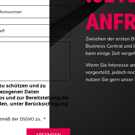
ANF
Zwischen der ersten B
Business Central und i
kann einige Zeit verge
Wenn Sie Interesse an
vorgestellt, jedoch no
nutzen Sie gern unser 
 zu schützen und zu
nbezogenen Daten
s und zur Bereitstellung der
en, unter Berücksichtigung
gemäß der DSGVO zu.