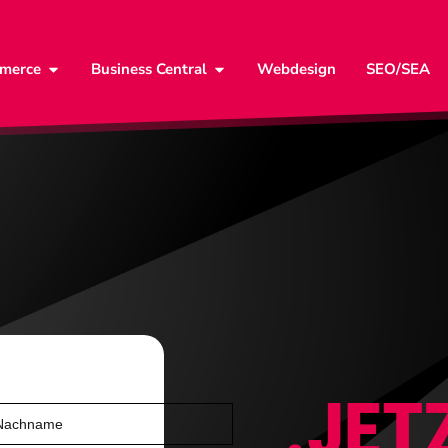
merce
Business Central
Webdesign
SEO/SEA
.JET