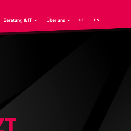
Beratung & IT
Über uns
DE
|
EN
ZT