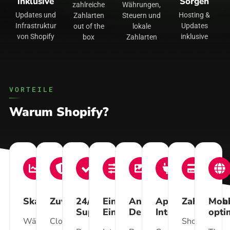
inklusive
Sorgen
zahlreiche
Währungen,
Updates und
Hosting &
Zahlarten
Steuern und
Infrastruktur
Updates
out of the
lokale
von Shopify
inklusive
box
Zahlarten
VORTEILE
Warum Shopify?
Skalierbarkeit
Zuverlässigkeit
24/7
Einfache
Anpassbare
App-
Zahlungsa
Mobi
Support
Einrichtung
Designs
Integration
opti
Wächst
Cloud-
Shopify