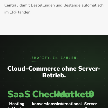
Central
, damit Bestellungen und Bestände automatisch
im ERP landen.
SHOPIFY IN ZAHLEN
Cloud-Commerce ohne Server-
Betrieb.
SaaS
Checkout
Markets
0
Hosting
konversionsstark
international
Server-