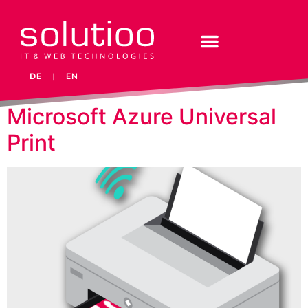
DE
|
EN
Microsoft Azure Universal
Print