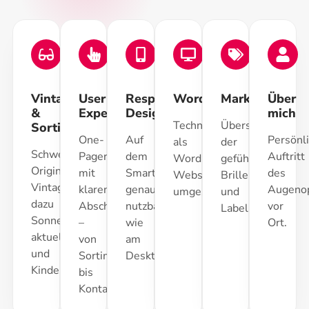
Vintage
User
Responsive
WordPress
Marken
Über
&
Experience
Design
mich
Technisch
Übersicht
Sortiment
One-
Auf
Persönl
als
der
Schwerpunkt
Pager
dem
Auftritt
WordPress-
geführten
Original-
mit
Smartphone
des
Website
Brillenhäuser
Vintage,
klaren
genauso
Augenop
umgesetzt.
und
dazu
Abschnitten
nutzbar
vor
Labels.
Sonnen-,
–
wie
Ort.
aktuelle
von
am
und
Sortiment
Desktop.
Kinderbrillen.
bis
Kontakt.