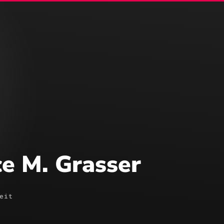
merce
Business Central
Webdesign
SEO/SEA
ce M. Grasser
eit