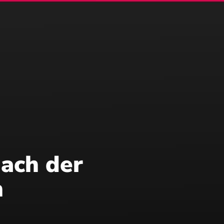
Beratung & IT
Über uns
DE
|
EN
ach der
n