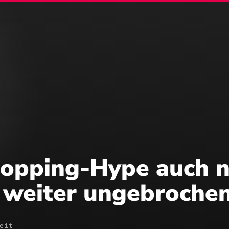
merce
Business Central
Webdesign
SEO/SEA
opping-Hype auch n
 weiter ungebroche
eit